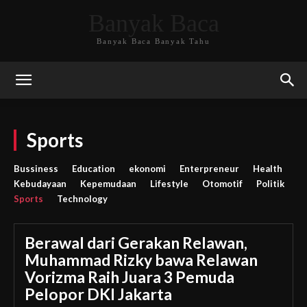
Banyak Baca
Banyak Baca Banyak Tahu
Sports
Bussiness
Education
ekonomi
Enterpreneur
Health
Kebudayaan
Kepemudaan
Lifestyle
Otomotif
Politik
Sports
Technology
Berawal dari Gerakan Relawan,
Muhammad Rizky bawa Relawan
Vorizma Raih Juara 3 Pemuda
Pelopor DKI Jakarta