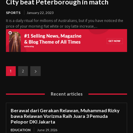
City beat Peterborough in match
SPORTS
January 22, 2023
It is a daily ritual for millions of Australians, but if you have noticed the
price of your morning flat white or soy latte increase,...
1
2
Recent articles
Berawal dari Gerakan Relawan, Muhammad Rizky
bawa Relawan Vorizma Raih Juara 3 Pemuda
Pelopor DKI Jakarta
EDUCATION
June 29, 2026