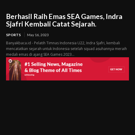
Berhasil Raih Emas SEA Games, Indra
Sjafri Kembali Catat Sejarah.
SPORTS
May 16, 2023
Banyakbaca.id - Pelatih Timnas Indonesia U22, Indra Sjafri, kembali
mencatatkan sejarah untuk Indonesia setelah squad asuhannya meraih
medali emas di ajang SEA Games 2023...