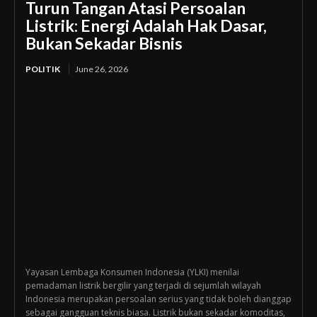
Turun Tangan Atasi Persoalan
Listrik: Energi Adalah Hak Dasar,
Bukan Sekadar Bisnis
POLITIK
June 26, 2026
Yayasan Lembaga Konsumen Indonesia (YLKI) menilai
pemadaman listrik bergilir yang terjadi di sejumlah wilayah
Indonesia merupakan persoalan serius yang tidak boleh dianggap
sebagai gangguan teknis biasa. Listrik bukan sekadar komoditas,