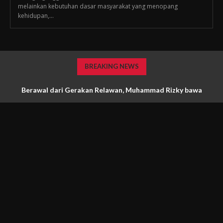
melainkan kebutuhan dasar masyarakat yang menopang
kehidupan,...
BREAKING NEWS
Berawal dari Gerakan Relawan, Muhammad Rizky bawa
Relawan Vorizma Raih Juara 3 Pemuda Pelopor DKI Jakarta