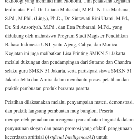
teknologi yang memiliki nilai ekonomi. Tim pelaksana kegiatan
terdiri atas Prof. Dr. Liliana Muliastuti, M.Pd., N. Lia Marliana,
S.Pd., M.Phil. (Ling.), Ph.D., Dr. Sintowati Rini Utami, M.Pd.,
Dr. Siti Ansoriyah, M.Pd., dan Etsa Purbarani, M.Pd., yang
didukung oleh mahasiswa Program Studi Magister Pendidikan
Bahasa Indonesia UNJ, yaitu Ajeng, Cahya, dan Monica.
Kegiatan ini juga melibatkan Lisa Printing SMKN 51 Jakarta
melalui dukungan dan pendampingan dari Sutarno dan Chandra
selaku guru SMKN 51 Jakarta, serta partisipasi siswa SMKN 51
Jakarta Jelita dan Arnira dalam membantu proses pelatihan dan
praktik pembuatan produk bersama peserta.
Pelatihan dilaksanakan melalui penyampaian materi, demonstrasi,
dan praktik langsung pembuatan mug bunglon. Peserta
memperoleh pemahaman mengenai pemanfaatan linguistik dalam
penyusunan slogan dan pesan promosi yang efektif, penggunaan
kecerdasan artifisial (
Artificial Intelligence/AI
) untuk