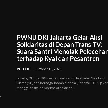
PWNU DKI Jakarta Gelar Aksi
Solidaritas di Depan Trans TV:
”
Suara Santri Menolak Peleceha
terhadap Kyai dan Pesantren
POLITIK
October 15, 2025
Jakarta, Oktober 2025 — Ratusan santri dan kader Nahdlatul
Ulama (NU) dari berbagai badan otonom (Banom) NU DKI Jakar
menggelar aksi solidaritas di halaman...
r
a