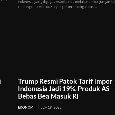
Indonesia yang digagas Aspeksindo melakukan kunjungan ke
Gedung DPR MPR RI. Kunjungan ini sekaligus diisi...
i
Trump Resmi Patok Tarif Impor
Indonesia Jadi 19%, Produk AS
Bebas Bea Masuk RI
EKONOMI
July 19, 2025