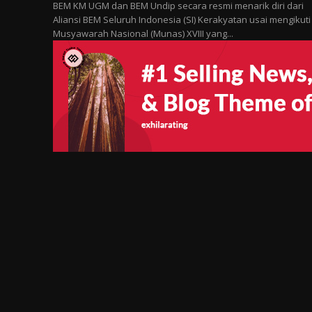
BEM KM UGM dan BEM Undip secara resmi menarik diri dari
Aliansi BEM Seluruh Indonesia (SI) Kerakyatan usai mengikuti
Musyawarah Nasional (Munas) XVIII yang...