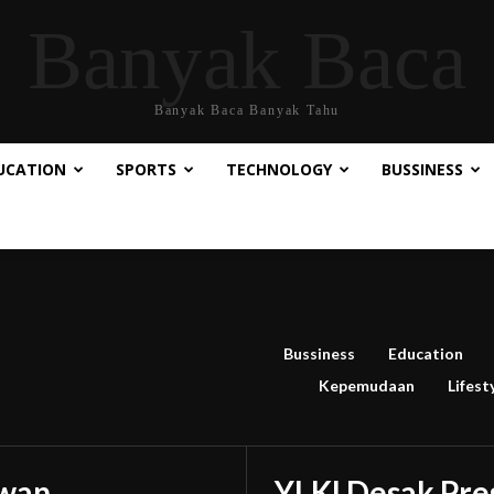
Banyak Baca
Banyak Baca Banyak Tahu
UCATION
SPORTS
TECHNOLOGY
BUSSINESS
Bussiness
Education
Kepemudaan
Lifest
wan,
YLKI Desak Pre