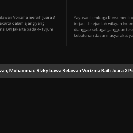
lawan Vorizma meraih Juara 3
Yayasan Lembaga Konsumen Indon
Jakarta dalam ajang yang
terjadi di sejumlah wilayah Ind
i DKI Jakarta pada 4–18 Juni
dianggap sebagai gangguan tekni
kebutuhan dasar masyarakat ya
wan, Muhammad Rizky bawa Relawan Vorizma Raih Juara 3 P