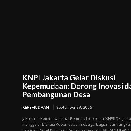
KNPI Jakarta Gelar Diskusi
Kepemudaan: Dorong Inovasi d
Pembangunan Desa
KEPEMUDAAN
September 28, 2025
Jakarta — Komite Nasional Pemuda Indonesia (KNPI) DKI Jaka
menggelar Diskusi Kepemudaan sebagai bagian dari rangka
kegiatan Rapat Pimpinan Paripurna Daerah (RAPIMPURDA) DPD