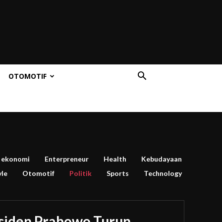
OTOMOTIF
ekonomi
Enterpreneur
Health
Kebudayaan
yle
Otomotif
Politik
Sports
Technology
siden Prabowo Turun