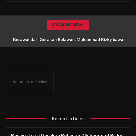
BREAKING NEWS
Berawal dari Gerakan Relawan, Muhammad Rizky bawa
Relawan Vorizma Raih Juara 3 Pemuda Pelopor DKI Jakarta
No posts to display
Recent articles
Berawal dari Gerakan Relawan, Muhammad Rizky