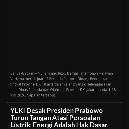
BanyakBaca.id – Muhammad Rizky berhasil membawa Relawan
Vorizma meraih Juara 3 Pemuda Pelopor Bidang Pendidikan
tingkat Provinsi DKI Jakarta dalam ajang yang diselenggarakan
oleh Dinas Pemuda dan Olahraga Provinsi DKI Jakarta pada 4–18
Juni 2026. Capaian tersebut...
YLKI Desak Presiden Prabowo
Turun Tangan Atasi Persoalan
Listrik: Energi Adalah Hak Dasar,