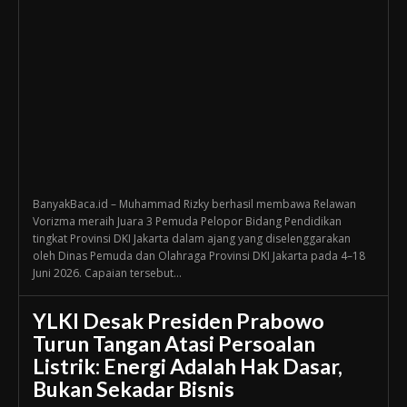
BanyakBaca.id – Muhammad Rizky berhasil membawa Relawan
Vorizma meraih Juara 3 Pemuda Pelopor Bidang Pendidikan
tingkat Provinsi DKI Jakarta dalam ajang yang diselenggarakan
oleh Dinas Pemuda dan Olahraga Provinsi DKI Jakarta pada 4–18
Juni 2026. Capaian tersebut...
YLKI Desak Presiden Prabowo
Turun Tangan Atasi Persoalan
Listrik: Energi Adalah Hak Dasar,
Bukan Sekadar Bisnis