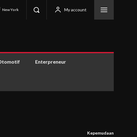
C
My account
New York
Otomotif
Enterpreneur
Kepemudaan