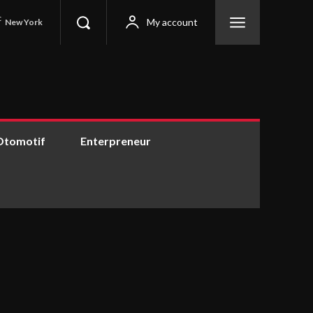
C
My account
New York
Otomotif
Enterpreneur